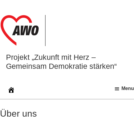
Zur
Zum
Zur
Hauptnavigation
Inhalt
Seitenspalte
springen
springen
springen
Projekt „Zukunft mit Herz –
Gemeinsam Demokratie stärken“
Menu
Über uns