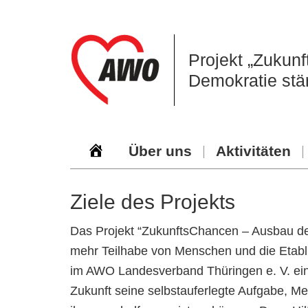
Zur
Zum
Zur
Hauptnavigation
Inhalt
Seitenspalte
springen
springen
springen
Projekt „Zukun
Demokratie stä
Über uns
Aktivitäten
Ziele des Projekts
Das Projekt “ZukunftsChancen – Ausbau dem
mehr Teilhabe von Menschen und die Etablie
im AWO Landesverband Thüringen e. V. ein.
Zukunft seine selbstauferlegte Aufgabe, M